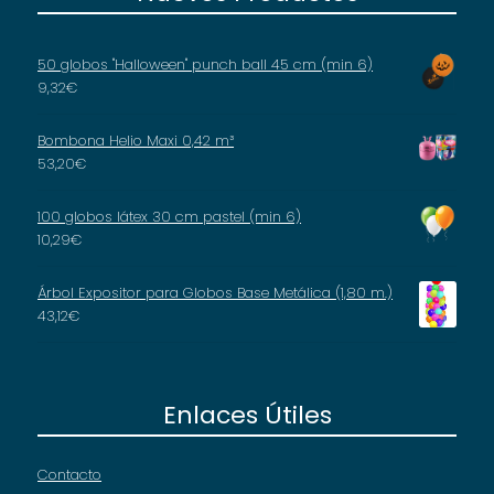
50 globos "Halloween" punch ball 45 cm (min 6)
9,32
€
Bombona Helio Maxi 0,42 m³
53,20
€
100 globos látex 30 cm pastel (min 6)
10,29
€
Árbol Expositor para Globos Base Metálica (1,80 m.)
43,12
€
Enlaces Útiles
Contacto