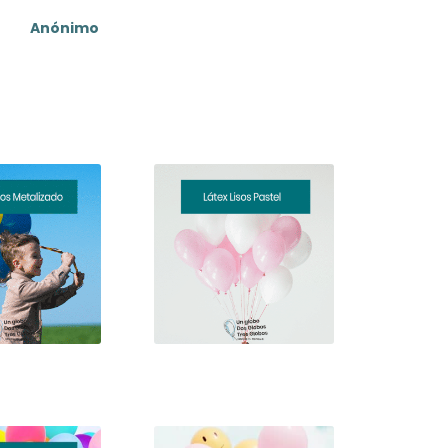
5
out of
ien impresos y no se explotó
5
ninguno, son de calidad.
Anónimo