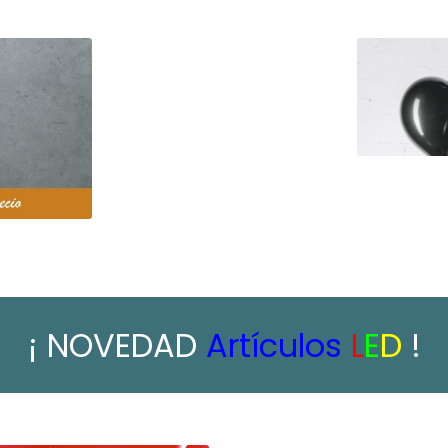
¡ NOVEDAD
Artículos
L
E
D
!