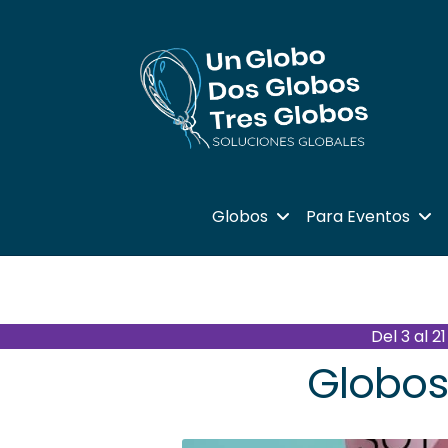
Ir
Ir
a
al
la
contenido
navegación
Globos
Para Eventos
Del 3 al 
Globos