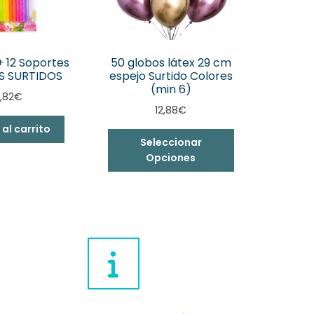
+ 12 Soportes
50 globos látex 29 cm
S SURTIDOS
espejo Surtido Colores
(min 6)
,82
€
12,88
€
 al carrito
Seleccionar
Opciones