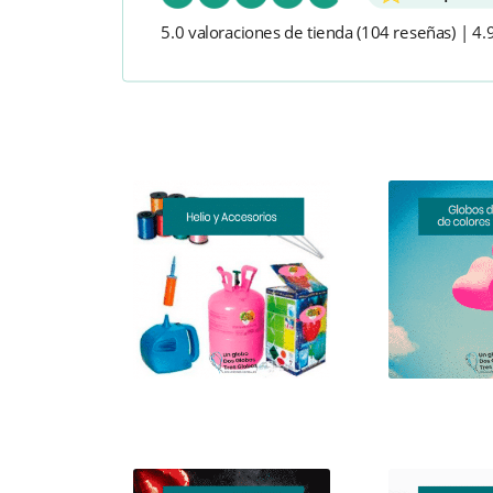
5
ou
Anó
rfecta...
5.0 valoraciones de tienda
(104 reseñas)
|
4.
ún