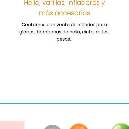
Helio, varillas, infladores y
producto
producto
más accesorios
Contamos con venta de inflador para
globos, bombonas de helio, cinta, redes,
pesas…