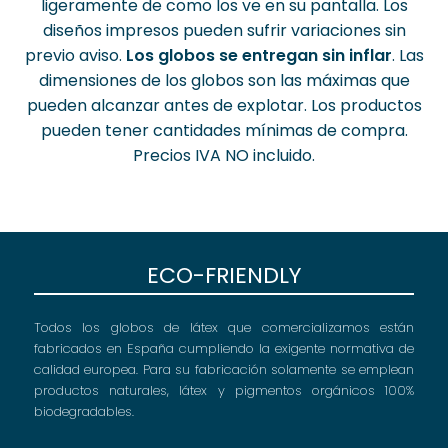
ligeramente de como los ve en su pantalla. Los
diseños impresos pueden sufrir variaciones sin
previo aviso.
Los globos se entregan sin inflar
. Las
dimensiones de los globos son las máximas que
pueden alcanzar antes de explotar. Los productos
pueden tener cantidades mínimas de compra.
Precios IVA NO incluido.
ECO-FRIENDLY
Todos los globos de látex que comercializamos están
fabricados en España cumpliendo la exigente normativa de
calidad europea. Para su fabricación solamente se emplean
productos naturales, látex y pigmentos orgánicos 100%
biodegradables.