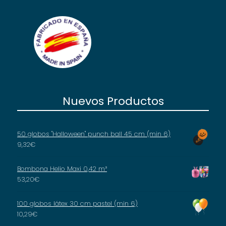
Nuevos Productos
50 globos "Halloween" punch ball 45 cm (min 6)
9,32
€
Bombona Helio Maxi 0,42 m³
53,20
€
100 globos látex 30 cm pastel (min 6)
10,29
€