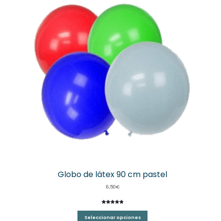
Globo de látex 90 cm pastel
6,50
€
Valorado
1
con
5.00
de
Seleccionar opciones
5 en base