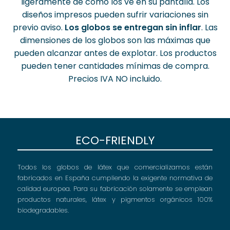
ligeramente de como los ve en su pantalla. Los
diseños impresos pueden sufrir variaciones sin
previo aviso.
Los globos se entregan sin inflar
. Las
dimensiones de los globos son las máximas que
pueden alcanzar antes de explotar. Los productos
pueden tener cantidades mínimas de compra.
Precios IVA NO incluido.
ECO-FRIENDLY
Todos los globos de látex que comercializamos están
fabricados en España cumpliendo la exigente normativa de
calidad europea. Para su fabricación solamente se emplean
productos naturales, látex y pigmentos orgánicos 100%
biodegradables.