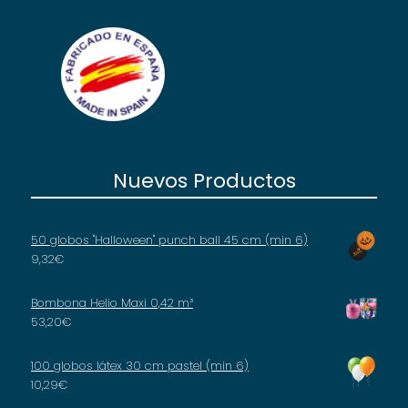
Nuevos Productos
50 globos "Halloween" punch ball 45 cm (min 6)
9,32
€
Bombona Helio Maxi 0,42 m³
53,20
€
100 globos látex 30 cm pastel (min 6)
10,29
€