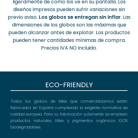
ligeramente de como los ve en su pantalla. Los
diseños impresos pueden sufrir variaciones sin
previo aviso.
Los globos se entregan sin inflar
. Las
dimensiones de los globos son las máximas que
pueden alcanzar antes de explotar. Los productos
pueden tener cantidades mínimas de compra.
Precios IVA NO incluido.
ECO-FRIENDLY
Todos los globos de látex que comercializamos están
fabricados en España cumpliendo la exigente normativa de
calidad europea. Para su fabricación solamente se emplean
productos naturales, látex y pigmentos orgánicos 100%
biodegradables.