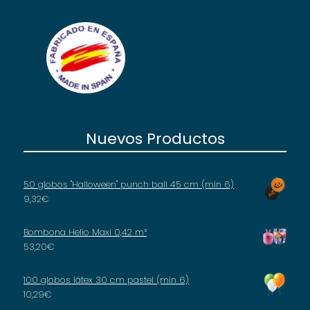
Nuevos Productos
50 globos "Halloween" punch ball 45 cm (min 6)
9,32
€
Bombona Helio Maxi 0,42 m³
53,20
€
100 globos látex 30 cm pastel (min 6)
10,29
€