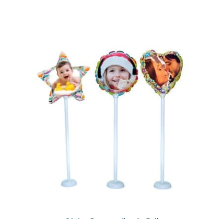
valoracione
s de
clientes