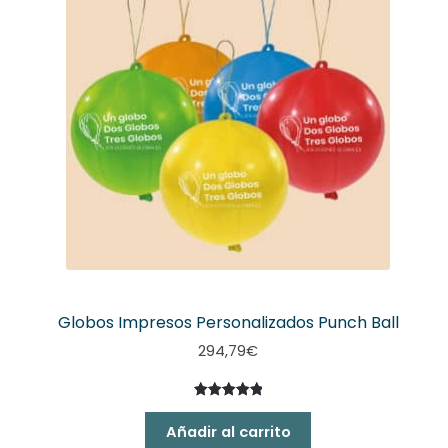
Globos Impresos Personalizados Punch Ball
294,79
€
Valorado
2
con
5.00
Añadir al carrito