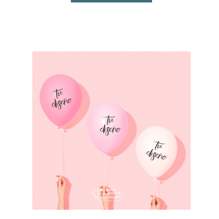
de 5 en
base a
valoracione
s de
clientes