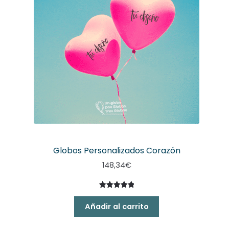
Globos Personalizados Corazón
148,34
€
Valorado
2
con
5.00
Añadir al carrito
de 5 en
base a