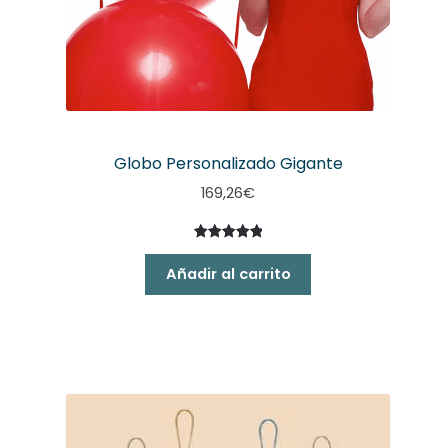
Globo Personalizado Gigante
169,26
€
Valorado
5
con
5.00
Añadir al carrito
de 5 en
base a
valoracione
s de
clientes