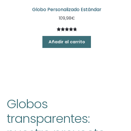
Globo Personalizado Estándar
109,98
€
Valorado
19
con
4.95
Añadir al carrito
de 5 en
base a
valoracione
s de
clientes
Globos
transparentes: