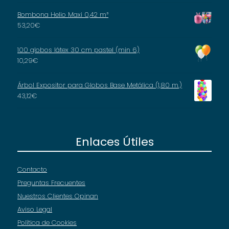
Bombona Helio Maxi 0,42 m³
53,20
€
100 globos látex 30 cm pastel (min 6)
10,29
€
Árbol Expositor para Globos Base Metálica (1,80 m.)
43,12
€
Enlaces Útiles
Contacto
Preguntas Frecuentes
Nuestros Clientes Opinan
Aviso Legal
Política de Cookies