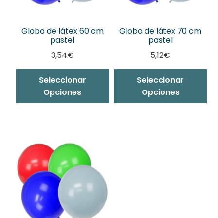
pá
de
pr
Globo de látex 60 cm
Globo de látex 70 cm
pastel
pastel
3,54
€
5,12
€
Este
Es
Seleccionar
Seleccionar
producto
pr
Opciones
Opciones
tiene
ti
múltiples
mú
variantes.
var
Las
La
opciones
op
se
se
pueden
pu
elegir
ele
en
en
la
la