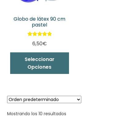
página
pá
de
de
producto
pr
Globo de látex 90 cm
pastel
Valorado con
6,50
€
5.00
de 5
Este
Seleccionar
producto
Opciones
tiene
múltiples
variantes.
Las
opciones
se
Mostrando los 10 resultados
pueden
elegir
en