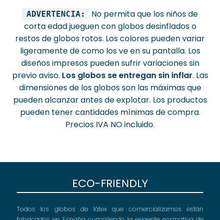
la
No permita que los niños de
ADVERTENCIA:
página
corta edad jueguen con globos desinflados o
de
restos de globos rotos. Los colores pueden variar
producto
ligeramente de como los ve en su pantalla. Los
diseños impresos pueden sufrir variaciones sin
previo aviso.
Los globos se entregan sin inflar
. Las
dimensiones de los globos son las máximas que
pueden alcanzar antes de explotar. Los productos
pueden tener cantidades mínimas de compra.
Precios IVA NO incluido.
ECO-FRIENDLY
Todos los globos de látex que comercializamos están
fabricados en España cumpliendo la exigente normativa de