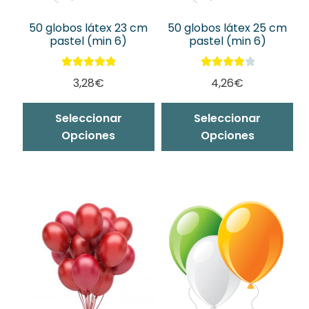
50 globos látex 23 cm
50 globos látex 25 cm
pastel (min 6)
pastel (min 6)
Valorado con
Valorado
3,28
€
4,26
€
5.00
de 5
con
4.00
de 5
Este
Es
Seleccionar
Seleccionar
producto
pr
Opciones
Opciones
tiene
ti
múltiples
mú
variantes.
var
Las
La
opciones
op
se
se
pueden
pu
elegir
ele
en
en
la
la