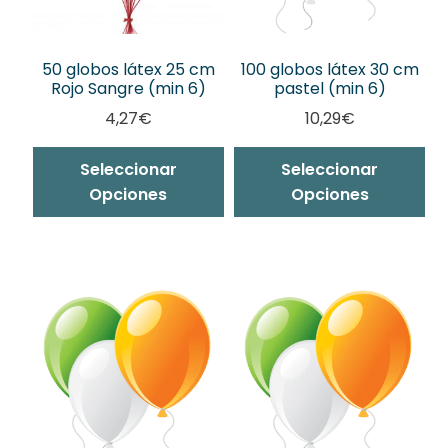
página
pá
de
de
producto
pr
50 globos látex 25 cm
100 globos látex 30 cm
Rojo Sangre (min 6)
pastel (min 6)
4,27
€
10,29
€
Es
Seleccionar
Seleccionar
pr
Opciones
Opciones
ti
mú
var
La
op
se
pu
ele
en
la