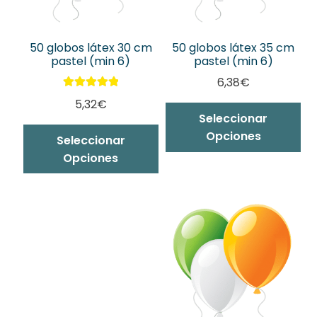
pá
de
pr
50 globos látex 30 cm
50 globos látex 35 cm
pastel (min 6)
pastel (min 6)
6,38
€
Valorado con
5,32
€
Es
5.00
de 5
Seleccionar
pr
Este
Opciones
Seleccionar
ti
producto
Opciones
mú
tiene
var
múltiples
La
variantes.
op
Las
se
opciones
pu
se
ele
pueden
en
elegir
la
en