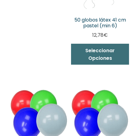
pá
la
de
página
pr
de
50 globos látex 41 cm
pastel (min 6)
producto
12,78
€
Es
Seleccionar
pr
Opciones
ti
mú
var
La
op
se
pu
ele
en
la