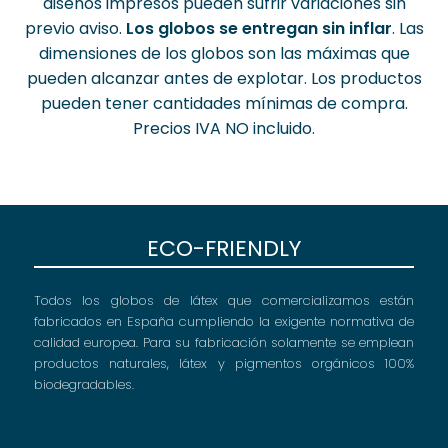
diseños impresos pueden sufrir variaciones sin
previo aviso.
Los globos se entregan sin inflar
. Las
dimensiones de los globos son las máximas que
pueden alcanzar antes de explotar. Los productos
pueden tener cantidades mínimas de compra.
Precios IVA NO incluido.
ECO-FRIENDLY
Todos los globos de látex que comercializamos están
fabricados en España cumpliendo la exigente normativa de
calidad europea. Para su fabricación solamente se emplean
productos naturales, látex y pigmentos orgánicos 100%
biodegradables.