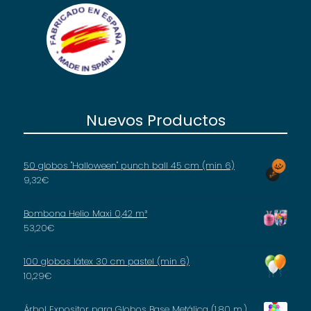
Nuevos Productos
50 globos "Halloween" punch ball 45 cm (min 6)
9,32
€
Bombona Helio Maxi 0,42 m³
53,20
€
100 globos látex 30 cm pastel (min 6)
10,29
€
Árbol Expositor para Globos Base Metálica (1,80 m.)