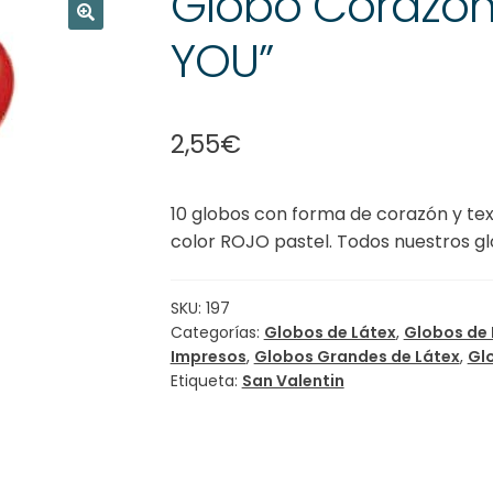
Globo Corazón 
YOU”
🔍
2,55
€
10 globos con forma de corazón y tex
color ROJO pastel. Todos nuestros glo
SKU:
197
Categorías:
Globos de Látex
,
Globos de 
Impresos
,
Globos Grandes de Látex
,
Gl
Etiqueta:
San Valentin