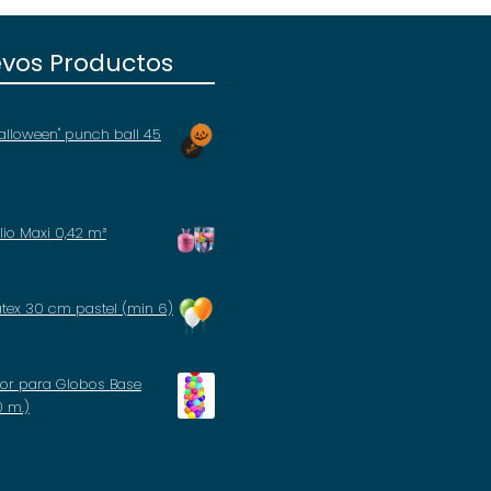
vos Productos
alloween" punch ball 45
io Maxi 0,42 m³
átex 30 cm pastel (min 6)
tor para Globos Base
0 m.)