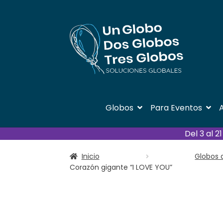
Ir
Ir
a
al
la
contenido
navegación
Globos
Para Eventos
A
Del 3 al 
Inicio
Globos 
Corazón gigante “I LOVE YOU”