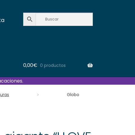
ta
0,00
€
0 productos
acaciones.
guras
Globo