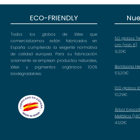
ECO-FRIENDLY
Nue
Todos los globos de látex que
50 globos "H
comercializamos están fabricados en
cm (min 6)
España cumpliendo la exigente normativa
9,32
€
de calidad europea. Para su fabricación
solamente se emplean productos naturales,
Bombona Hel
látex y pigmentos orgánicos 100%
53,20
€
biodegradables.
100 globos l
10,29
€
Árbol Exposi
Metálica (1,8
43,12
€