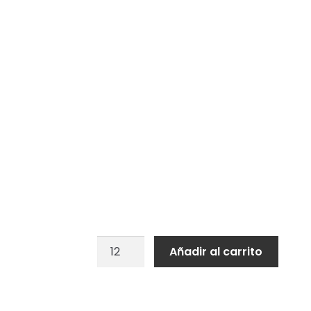
Globo
Añadir al carrito
Corazón
gigante
"I