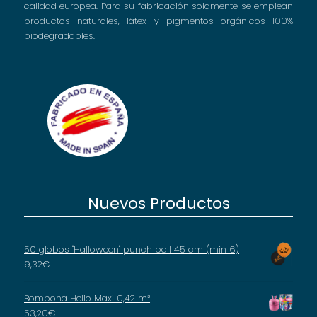
calidad europea. Para su fabricación solamente se emplean
productos naturales, látex y pigmentos orgánicos 100%
biodegradables.
Nuevos Productos
50 globos "Halloween" punch ball 45 cm (min 6)
9,32
€
Bombona Helio Maxi 0,42 m³
53,20
€