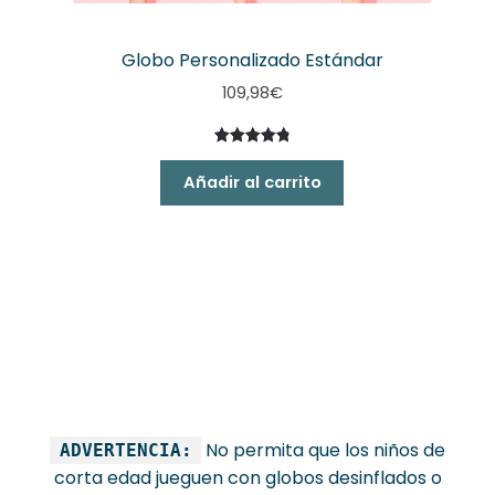
Globo Personalizado Estándar
109,98
€
Valorado
19
con
4.95
Añadir al carrito
de 5 en
base a
valoracione
s de
clientes
No permita que los niños de
ADVERTENCIA:
corta edad jueguen con globos desinflados o