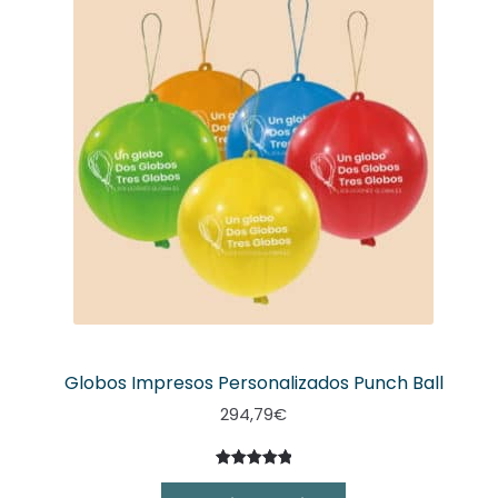
Globos Impresos Personalizados Punch Ball
294,79
€
Valorado
2