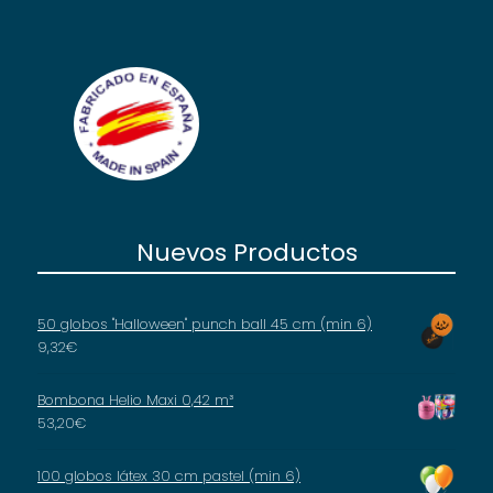
Nuevos Productos
50 globos "Halloween" punch ball 45 cm (min 6)
9,32
€
Bombona Helio Maxi 0,42 m³
53,20
€
100 globos látex 30 cm pastel (min 6)