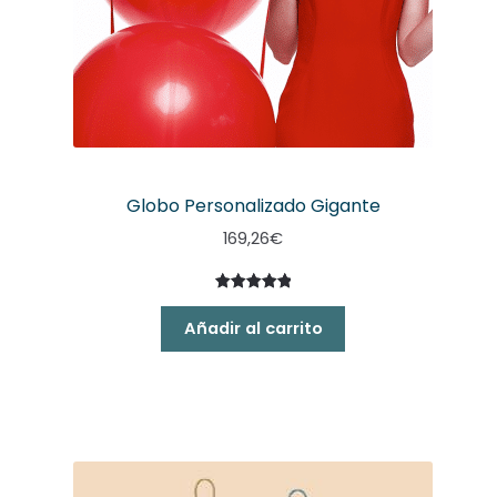
Globo Personalizado Gigante
169,26
€
Valorado
5
con
5.00
Añadir al carrito
de 5 en
base a
valoracione
s de
clientes