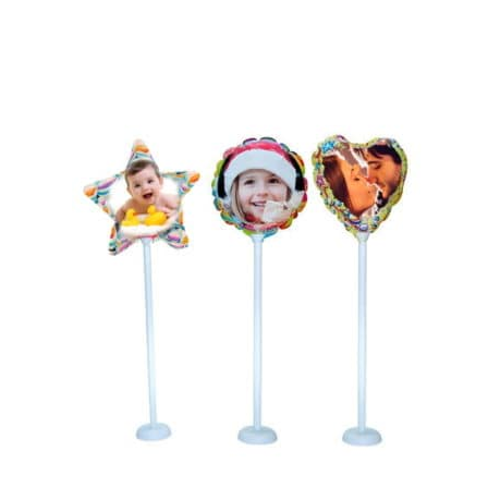
base a
valoracione
s de
clientes