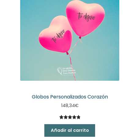
Globos Personalizados Corazón
148,34
€
Valorado
2
con
5.00
Añadir al carrito
de 5 en