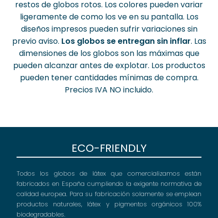
restos de globos rotos. Los colores pueden variar
ligeramente de como los ve en su pantalla. Los
diseños impresos pueden sufrir variaciones sin
previo aviso.
Los globos se entregan sin inflar
. Las
dimensiones de los globos son las máximas que
pueden alcanzar antes de explotar. Los productos
pueden tener cantidades mínimas de compra.
Precios IVA NO incluido.
ECO-FRIENDLY
Todos los globos de látex que comercializamos están
fabricados en España cumpliendo la exigente normativa de
calidad europea. Para su fabricación solamente se emplean
productos naturales, látex y pigmentos orgánicos 100%
biodegradables.