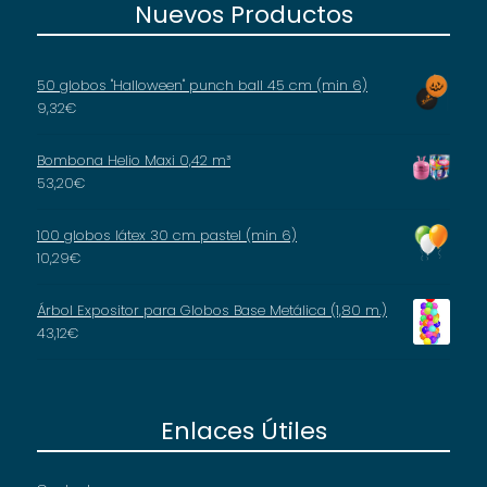
Nuevos Productos
50 globos "Halloween" punch ball 45 cm (min 6)
9,32
€
Bombona Helio Maxi 0,42 m³
53,20
€
100 globos látex 30 cm pastel (min 6)
10,29
€
Árbol Expositor para Globos Base Metálica (1,80 m.)
43,12
€
Enlaces Útiles