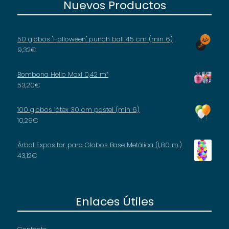
Nuevos Productos
50 globos "Halloween" punch ball 45 cm (min 6)
9,32
€
Bombona Helio Maxi 0,42 m³
53,20
€
100 globos látex 30 cm pastel (min 6)
10,29
€
Árbol Expositor para Globos Base Metálica (1,80 m.)
43,12
€
Enlaces Útiles