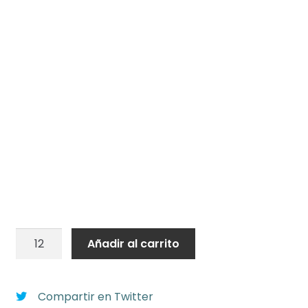
Globo
Añadir al carrito
látex
"I
LOVE
Compartir en Twitter
YOU"