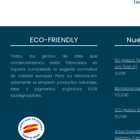
te
ECO-FRIENDLY
Nue
Todos los globos de látex que
50 globos "H
comercializamos están fabricados en
cm (min 6)
España cumpliendo la exigente normativa
9,32
€
de calidad europea. Para su fabricación
solamente se emplean productos naturales,
Bombona Hel
látex y pigmentos orgánicos 100%
53,20
€
biodegradables.
100 globos l
10,29
€
Árbol Exposi
Metálica (1,8