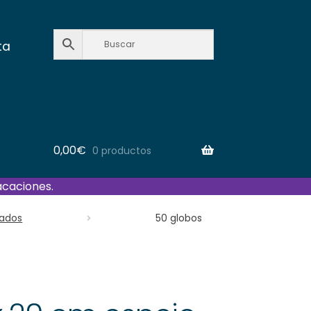
ta
0,00
€
0 productos
acaciones.
zados
50 globos