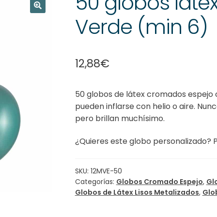
50 globos láte
Verde (min 6)
🔍
12,88
€
50 globos de látex cromados espejo 
pueden inflarse con helio o aire. Nun
pero brillan muchísimo.
¿Quieres este globo personalizado? 
SKU:
12MVE-50
Categorías:
Globos Cromado Espejo
,
Gl
Globos de Látex Lisos Metalizados
,
Glo