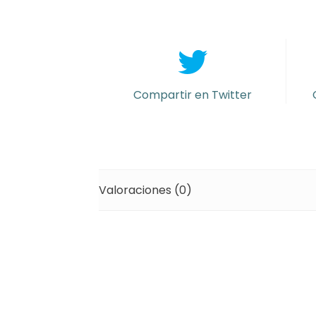
látex
29
cm
espejo
Verde
(min
Compartir en Twitter
6)
cantidad
Valoraciones (0)