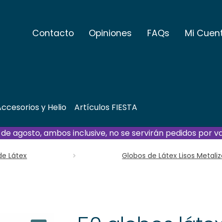
Contacto
Opiniones
FAQs
Mi Cuen
ccesorios y Helio
Artículos FIESTA
21 de agosto, ambos inclusive, no se servirán pedidos por v
de Látex
Globos de Látex Lisos Metali