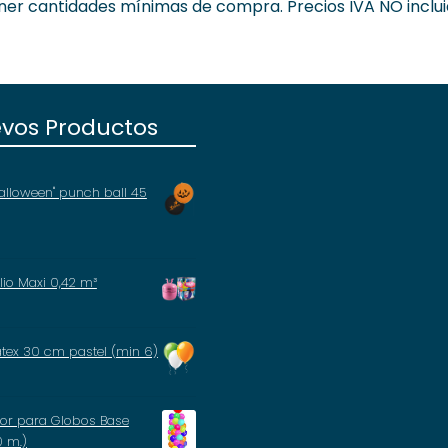
ner cantidades mínimas de compra. Precios IVA NO inclui
vos Productos
alloween" punch ball 45
io Maxi 0,42 m³
átex 30 cm pastel (min 6)
tor para Globos Base
0 m.)