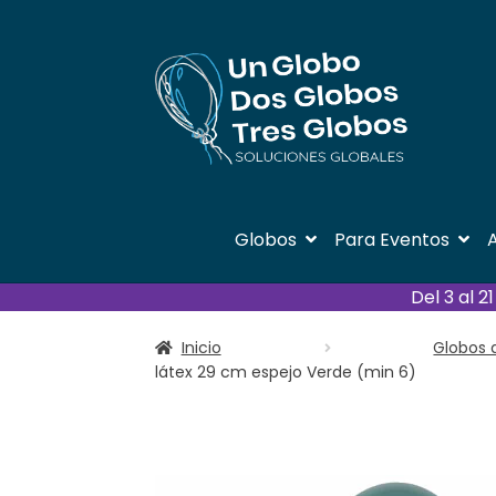
Ir
Ir
a
al
la
contenido
navegación
Globos
Para Eventos
A
Del 3 al 
Inicio
Globos 
látex 29 cm espejo Verde (min 6)