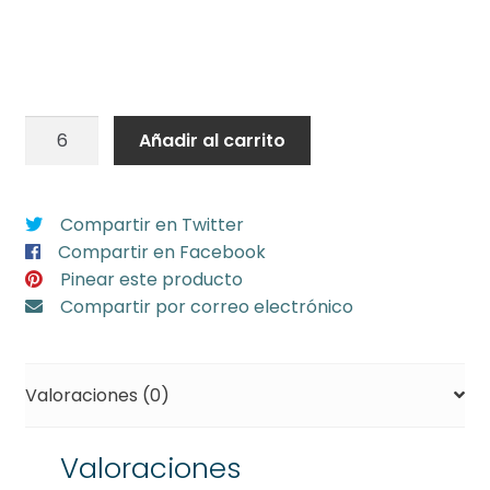
50
Añadir al carrito
globos
látex
30
Compartir en Twitter
cm
Compartir en Facebook
espejo
Pinear este producto
Oro
Compartir por correo electrónico
Rosa
redondo
(min
Valoraciones (0)
6)
cantidad
Valoraciones