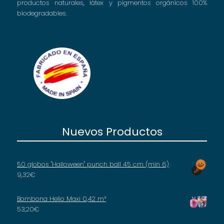
productos naturales, látex y pigmentos orgánicos 100%
biodegradables.
Nuevos Productos
50 globos "Halloween" punch ball 45 cm (min 6)
9,32
€
Bombona Helio Maxi 0,42 m³
53,20
€