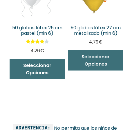
50 globos látex 25 cm
50 globos látex 27 cm
pastel (min 6)
metalizado (min 6)
4,79
€
Valorado
4,26
€
Es
con
4.00
Seleccionar
pr
de 5
Este
Opciones
Seleccionar
ti
producto
Opciones
mú
tiene
var
múltiples
La
variantes.
op
Las
se
opciones
pu
se
ele
pueden
en
elegir
No permita que los niños de
ADVERTENCIA: