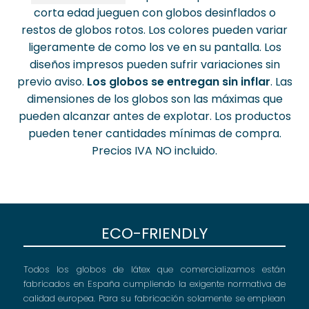
la
en
corta edad jueguen con globos desinflados o
pá
la
restos de globos rotos. Los colores pueden variar
de
página
ligeramente de como los ve en su pantalla. Los
pr
de
diseños impresos pueden sufrir variaciones sin
producto
previo aviso.
Los globos se entregan sin inflar
. Las
dimensiones de los globos son las máximas que
pueden alcanzar antes de explotar. Los productos
pueden tener cantidades mínimas de compra.
Precios IVA NO incluido.
ECO-FRIENDLY
Todos los globos de látex que comercializamos están
fabricados en España cumpliendo la exigente normativa de
calidad europea. Para su fabricación solamente se emplean