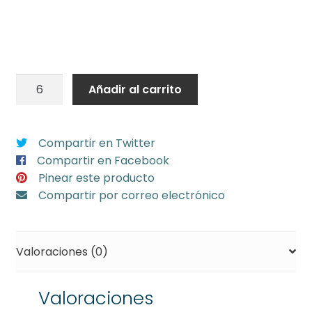
50
Añadir al carrito
globos
látex
30
Compartir en Twitter
cm
Compartir en Facebook
espejo
Pinear este producto
Surtido
Compartir por correo electrónico
redondo
(min
6)
Valoraciones (0)
cantidad
Valoraciones