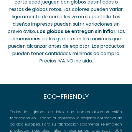
corta edad jueguen con globos desinflados o
restos de globos rotos. Los colores pueden variar
ligeramente de como los ve en su pantalla. Los
diseños impresos pueden sufrir variaciones sin
previo aviso.
Los globos se entregan sin inflar
. Las
dimensiones de los globos son las máximas que
pueden alcanzar antes de explotar. Los productos
pueden tener cantidades mínimas de compra.
Precios IVA NO incluido.
ECO-FRIENDLY
Todos los globos de látex que comercializamos están
fabricados en España cumpliendo la exigente normativa de
calidad europea. Para su fabricación solamente se emplean
productos naturales, látex y pigmentos orgánicos 100%