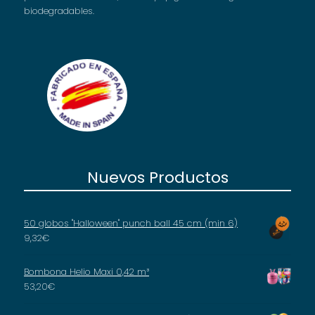
biodegradables.
Nuevos Productos
50 globos "Halloween" punch ball 45 cm (min 6)
9,32
€
Bombona Helio Maxi 0,42 m³
53,20
€