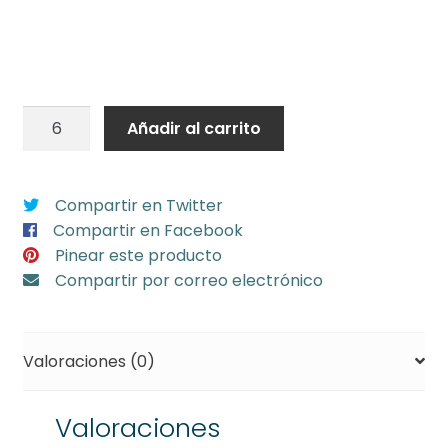
50
Añadir al carrito
globos
látex
30
Compartir en Twitter
cm
Compartir en Facebook
espejo
Pinear este producto
Violeta
Compartir por correo electrónico
redondo
(min
6)
Valoraciones (0)
cantidad
Valoraciones