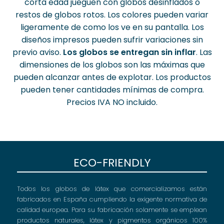
corta edad jueguen con globos desinflados o
restos de globos rotos. Los colores pueden variar
ligeramente de como los ve en su pantalla. Los
diseños impresos pueden sufrir variaciones sin
previo aviso.
Los globos se entregan sin inflar
. Las
dimensiones de los globos son las máximas que
pueden alcanzar antes de explotar. Los productos
pueden tener cantidades mínimas de compra.
Precios IVA NO incluido.
ECO-FRIENDLY
Todos los globos de látex que comercializamos están
fabricados en España cumpliendo la exigente normativa de
calidad europea. Para su fabricación solamente se emplean
productos naturales, látex y pigmentos orgánicos 100%