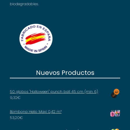
biodegradables.
Nuevos Productos
50 globos "Halloween" punch ball 45 cm (min 6)
9,32
€
Bombona Helio Maxi 0,42 m³
53,20
€