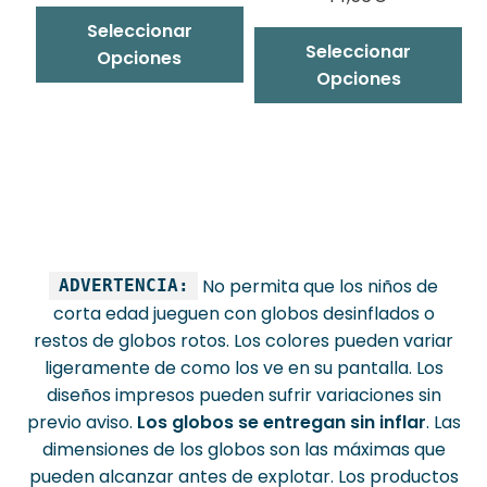
Este
Seleccionar
producto
Seleccionar
Opciones
tiene
Opciones
múltiples
variantes.
Las
opciones
se
pueden
elegir
No permita que los niños de
ADVERTENCIA:
en
corta edad jueguen con globos desinflados o
la
restos de globos rotos. Los colores pueden variar
página
ligeramente de como los ve en su pantalla. Los
de
diseños impresos pueden sufrir variaciones sin
producto
previo aviso.
Los globos se entregan sin inflar
. Las
dimensiones de los globos son las máximas que
pueden alcanzar antes de explotar. Los productos