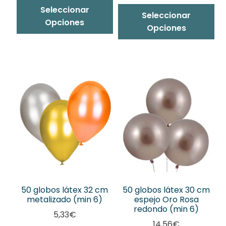
Seleccionar
Es
Seleccionar
Opciones
pr
Opciones
ti
mú
var
La
op
se
pu
ele
en
la
pá
de
pr
50 globos látex 32 cm
50 globos látex 30 cm
metalizado (min 6)
espejo Oro Rosa
redondo (min 6)
5,33
€
14,56
€