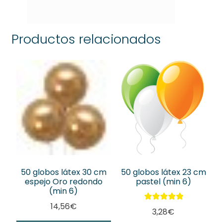
Productos relacionados
50 globos látex 30 cm
50 globos látex 23 cm
espejo Oro redondo
pastel (min 6)
(min 6)
14,56
€
Valorado con
3,28
€
5.00
de 5