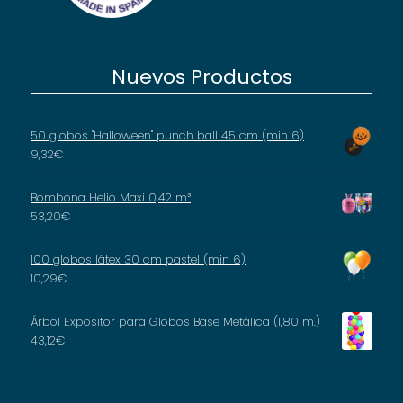
Nuevos Productos
50 globos "Halloween" punch ball 45 cm (min 6)
9,32
€
Bombona Helio Maxi 0,42 m³
53,20
€
100 globos látex 30 cm pastel (min 6)
10,29
€
Árbol Expositor para Globos Base Metálica (1,80 m.)
43,12
€