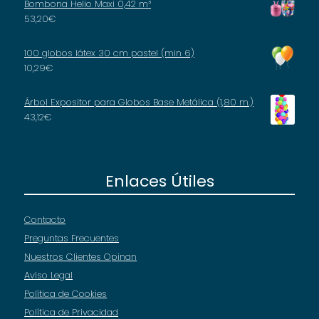
Bombona Helio Maxi 0,42 m³
53,20
€
100 globos látex 30 cm pastel (min 6)
10,29
€
Árbol Expositor para Globos Base Metálica (1,80 m.)
43,12
€
Enlaces Útiles
Contacto
Preguntas Frecuentes
Nuestros Clientes Opinan
Aviso Legal
Política de Cookies
Política de Privacidad