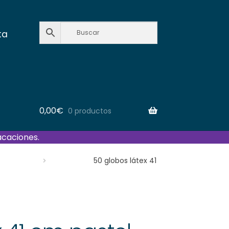
ta
0,00
€
0 productos
acaciones.
50 globos látex 41