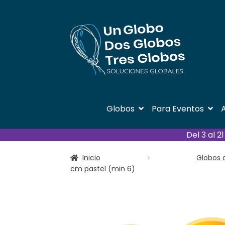
Ir
Ir
a
al
la
contenido
navegación
Globos
Para Eventos
A
Del 3 al 
Inicio
Globos 
cm pastel (min 6)