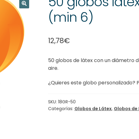
50 globos láte
(min 6)
🔍
12,78
€
50 globos de látex con un diámetro de
aire.
¿Quieres este globo personalizado? 
SKU:
18GR-50
Categorías:
Globos de Látex
,
Globos de 