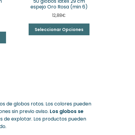
m
50 globos látex 29 cm
espejo Oro Rosa (min 6)
12,88
€
Seleccionar Opciones
Este
s
producto
tiene
múltiples
variantes.
Las
opciones
se
pueden
elegir
en
os de globos rotos. Los colores pueden
la
ones sin previo aviso.
Los globos se
página
es de explotar. Los productos pueden
de
do.
producto