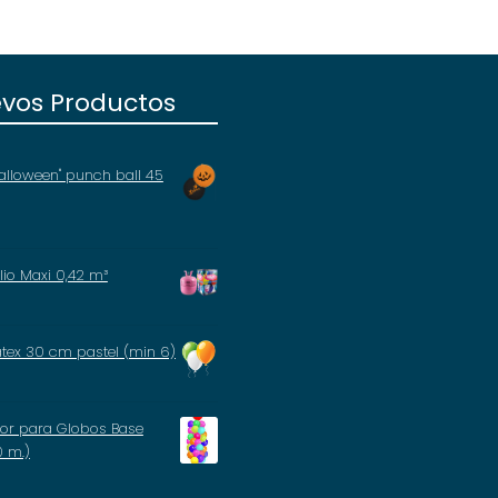
vos Productos
alloween" punch ball 45
io Maxi 0,42 m³
átex 30 cm pastel (min 6)
tor para Globos Base
0 m.)