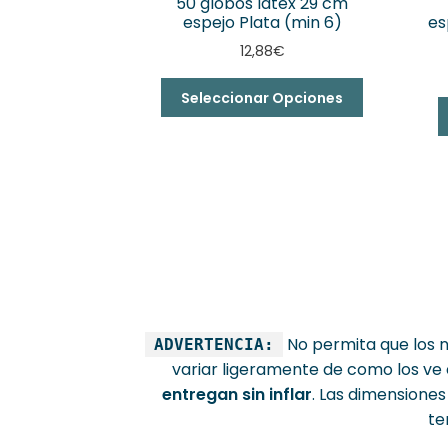
50 globos látex 29 cm
espejo Plata (min 6)
es
12,88
€
Seleccionar Opciones
No permita que los n
ADVERTENCIA:
variar ligeramente de como los ve e
entregan sin inflar
. Las dimensione
te