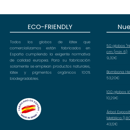
ECO-FRIENDLY
Nue
Todos los globos de látex que
50 globos "H
comercializamos están fabricados en
cm (min 6)
España cumpliendo la exigente normativa
9,32
€
de calidad europea. Para su fabricación
solamente se emplean productos naturales,
Bombona Hel
látex y pigmentos orgánicos 100%
53,20
€
biodegradables.
100 globos l
10,29
€
Árbol Exposi
Metálica (1,8
43,12
€