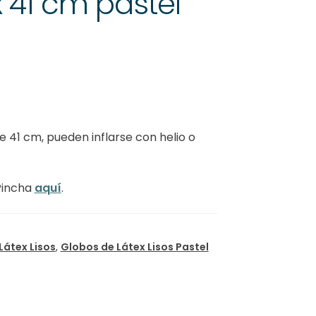
x 41 cm pastel
 41 cm, pueden inflarse con helio o
Pincha
aquí
.
Látex Lisos
,
Globos de Látex Lisos Pastel