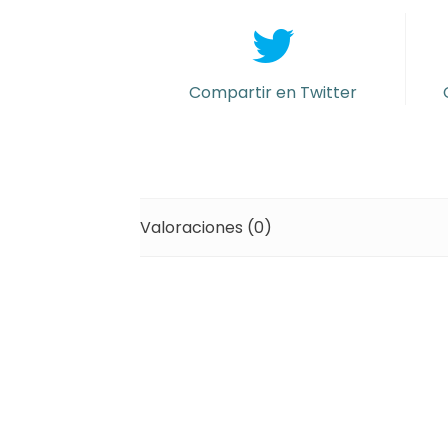
cm
pastel
(min
6)
Compartir en Twitter
cantidad
Valoraciones (0)