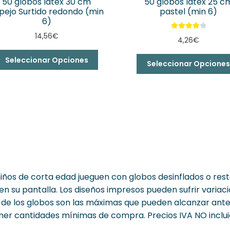
50 globos látex 30 cm
50 globos látex 25 c
pejo Surtido redondo (min
pastel (min 6)
6)
14,56
€
Valorado
4,26
€
con
4.00
de 5
Seleccionar Opciones
Seleccionar Opcione
iños de corta edad jueguen con globos desinflados o rest
n su pantalla. Los diseños impresos pueden sufrir variaci
s de los globos son las máximas que pueden alcanzar ant
ner cantidades mínimas de compra. Precios IVA NO inclui