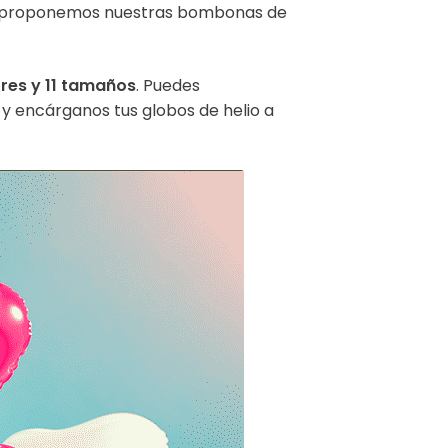
os te proponemos nuestras bombonas de
ores y 11 tamaños
. Puedes
o y encárganos tus globos de helio a