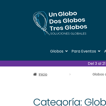
Ir
Ir
a
al
la
contenido
navegación
Globos
Para Eventos
A
Del 3 al 
Inicio
Globos 
Categoría:
Glob