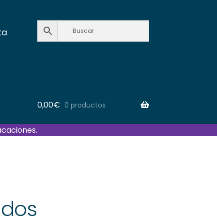
ta
0,00
€
0 productos
acaciones.
ados