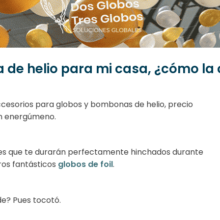
a de helio para mi casa, ¿cómo la
esorios para globos y bombonas de helio, precio
un energúmeno.
io es que te durarán perfectamente hinchados durante
ros fantásticos
globos de foil
.
de? Pues tocotó.